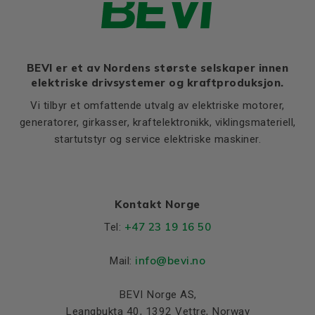
Thernal protection
PTC 140°C
Ratio of starting current to
5,0
rated current (Ia/In)
BEVI er et av Nordens største selskaper innen
Ratio of starting torque to
1,7
elektriske drivsystemer og kraftproduksjon.
rated torque (Ma/Mn)
Vi tilbyr et omfattende utvalg av elektriske motorer,
Ratio of sweeping torque to
2,7
rated torque (Mmax/Mn)
generatorer, girkasser, kraftelektronikk, viklingsmateriell,
startutstyr og service elektriske maskiner.
Moment of iniertia, (J),
0,0090
(kgm²)
Product series
3SIE
Cooling (IC)
411
Kontakt Norge
+47 23 19 16 50
Tel:
Weight
Net weight (kg)
18.5
info@bevi.no
Mail:
Material and colour
BEVI Norge AS,
Colour
Blue, RAL 5010
Leangbukta 40, 1392 Vettre, Norway