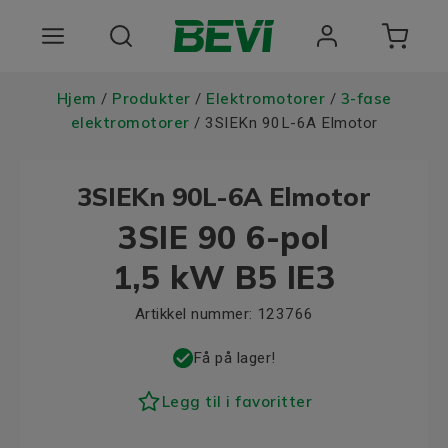
Produkter
Hjem
Produkter
Elektromotorer
3-fase
/
/
/
elektromotorer
/ 3SIEKn 90L-6A Elmotor
Bruksomrader
3SIEKn 90L-6A Elmotor
Tjenester
3SIE 90 6-pol
Kvalitet og bærekraft
1,5 kW B5 IE3
Om BEVI
Artikkel nummer:
123766
Choose language
Få på lager!
Legg til i favoritter