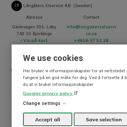
28
Långåkers Elservice AB
(Sweden)
Adresse
Contact
info@langakerselservi
Gävlevägen 306, Läby
ce.se
740 30 Björklinge
› Vis på kart
+4618-37 51 28
› Veibeskrivelse
www.le-ab.com
We use cookies
29
Molea AS
(Norway)
Her bruker vi informasjonskapsler for at nettstedet 
fungere på en god måte for deg. Ved å fortsette å b
Adresse
Reseller of composite
du at vi bruker informasjonskapsler.
material
Vålerveien 159
Googles privacy policy
1599 Moss
Contact
Change settings
› Vis på kart
post@molea.no
› Veibeskrivelse
+47 69 24 65 70
Accept all
Save selection
www.molea.no