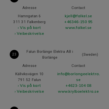
Adresse
Contact
kjell@falkel.se
Hamngatan 6
+46346-150 95
311 31 Falkenberg
› Vis på kart
www.falkel.se
› Veibeskrivelse
Falun Borlänge Elektra AB i
23
(Sweden)
Borlänge
Adresse
Contact
info@borlangeelektra.
Källviksvägen 10
se
791 52 Falun
› Vis på kart
+4623-104 08
› Veibeskrivelse
www.krylboelektra.se