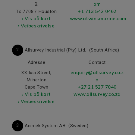
om
B.
+1 713 542 0462
Tx 77087 Houston
› Vis på kart
www.atwinsmarine.com
› Veibeskrivelse
2
Allsurvey Industrial (Pty) Ltd.
(South Africa)
Adresse
Contact
enquiry@allsurvey.co.z
33 Ixia Street,
a
Milnerton
+27 21 527 7040
Cape Town
› Vis på kart
www.allsurvey.co.za
› Veibeskrivelse
3
Animek System AB
(Sweden)