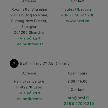
Adresse
Contact
sales@bevi.cn
Room 805, Shanghai
+86 21 5032 5200
201 Xin Jinqiao Road,
www.bevi.cn
Pudong New District,
Shanghai
201206 Shanghai
› Vis på kart
› Veibeskrivelse
2
9
BEVI Finland OY AB
(Finland)
Adresse
Open hours
Hannuksenpelto 6
8:00–16:00
FI-02270 Esbo
Contact
› Vis på kart
info@bevi.fi
› Veibeskrivelse
+358 9 27091210