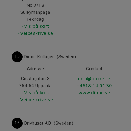
No:3/1B
Süleymanpaşa
Tekirdağ
› Vis på kart
› Veibeskrivelse
15
Dione Kullager
(Sweden)
Adresse
Contact
info@dione.se
Gnistagatan 3
+4618-14 01 30
754 54 Uppsala
› Vis på kart
www.dione.se
› Veibeskrivelse
16
Drivhuset AB
(Sweden)