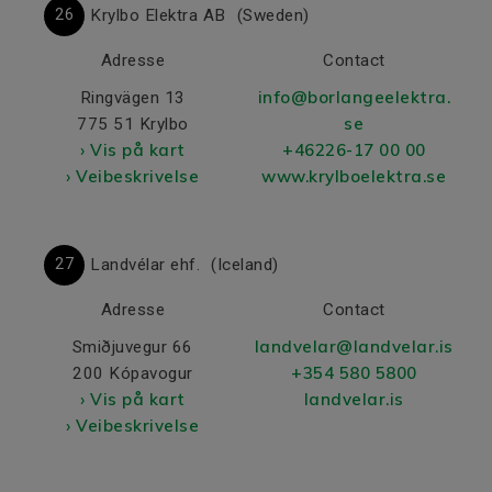
26
Krylbo Elektra AB
(Sweden)
Adresse
Contact
info@borlangeelektra.
Ringvägen 13
se
775 51 Krylbo
› Vis på kart
+46226-17 00 00
› Veibeskrivelse
www.krylboelektra.se
27
Landvélar ehf.
(Iceland)
Adresse
Contact
landvelar@landvelar.is
Smiðjuvegur 66
+354 580 5800
200 Kópavogur
› Vis på kart
landvelar.is
› Veibeskrivelse