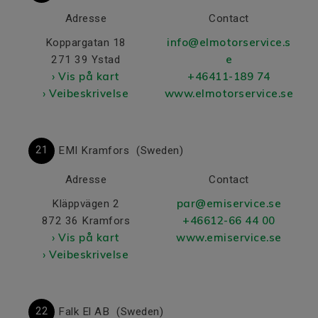
Adresse
Contact
info@elmotorservice.s
Koppargatan 18
e
271 39 Ystad
› Vis på kart
+46411-189 74
› Veibeskrivelse
www.elmotorservice.se
21
EMI Kramfors
(Sweden)
Adresse
Contact
par@emiservice.se
Kläppvägen 2
+46612-66 44 00
872 36 Kramfors
› Vis på kart
www.emiservice.se
› Veibeskrivelse
22
Falk El AB
(Sweden)