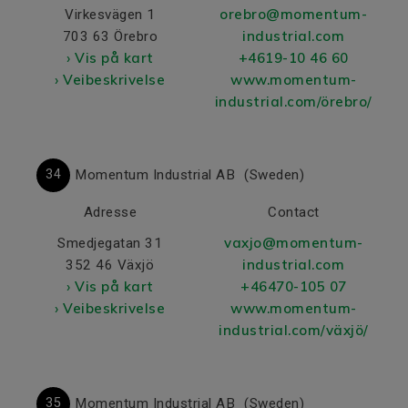
orebro@momentum-
Virkesvägen 1
industrial.com
703 63 Örebro
› Vis på kart
+4619-10 46 60
› Veibeskrivelse
www.momentum-
industrial.com/örebro/
34
Momentum Industrial AB
(Sweden)
Adresse
Contact
vaxjo@momentum-
Smedjegatan 31
industrial.com
352 46 Växjö
› Vis på kart
+46470-105 07
› Veibeskrivelse
www.momentum-
industrial.com/växjö/
35
Momentum Industrial AB
(Sweden)