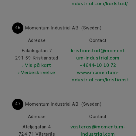
industrial.com/karlstad/
46
Momentum Industrial AB
(Sweden)
Adresse
Contact
kristianstad@moment
Fäladsgatan 7
um-industrial.com
291 59 Kristianstad
› Vis på kart
+4644-10 10 72
› Veibeskrivelse
www.momentum-
industrial.com/kristianstad
47
Momentum Industrial AB
(Sweden)
Adresse
Contact
vasteras@momentum-
Ateljegatan 4
industrial.com
724 71 Västerås