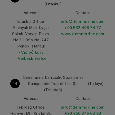
(İstanbul)
Adresse
Contact
info@demmarine.com
Istanbul Office:
+90 532 496 74 77
Esenyalı Mah. Uygar
www.demmarine.com
Sokak. Varyap Plaza.
No:61 Ofis No: 247
Pendik İstanbul
› Vis på kart
› Veibeskrivelse
Demmarine Denizcilik Gözetim ve
14
Danışmanlık Ticaret Ltd. Şti.
(Türkiye)
(Tekirdağ)
Adresse
Contact
info@demmarine.com
Tekirdağ Office:
+90 850 346 63 80
Hürriyet Mh. Kristal Sk.