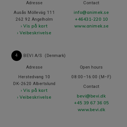
Adresse
Contact
info@animek.se
Ausås Mölleväg 111
+46431-220 10
262 92 Ängelholm
› Vis på kart
www.animek.se
› Veibeskrivelse
4
BEVI A/S
(Denmark)
Adresse
Open hours
Herstedvang 10
08:00–16:00 (M–F)
DK-2620 Albertslund
Contact
› Vis på kart
bevi@bevi.dk
› Veibeskrivelse
+45 39 67 36 05
www.bevi.dk