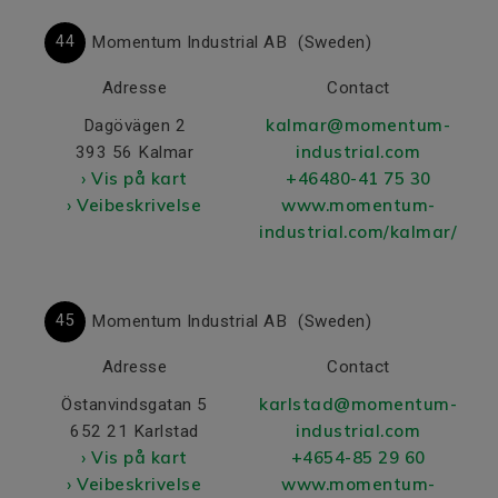
44
Momentum Industrial AB
(Sweden)
Adresse
Contact
kalmar@momentum-
Dagövägen 2
industrial.com
393 56 Kalmar
› Vis på kart
+46480-41 75 30
› Veibeskrivelse
www.momentum-
industrial.com/kalmar/
45
Momentum Industrial AB
(Sweden)
Adresse
Contact
karlstad@momentum-
Östanvindsgatan 5
industrial.com
652 21 Karlstad
› Vis på kart
+4654-85 29 60
› Veibeskrivelse
www.momentum-