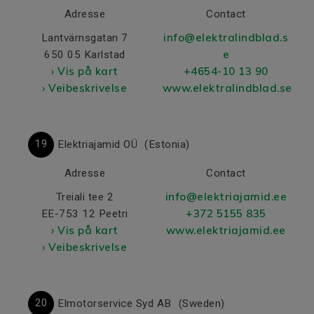
Adresse
Contact
info@elektralindblad.s
Lantvärnsgatan 7
e
650 05 Karlstad
› Vis på kart
+4654-10 13 90
› Veibeskrivelse
www.elektralindblad.se
19
Elektriajamid OÜ
(Estonia)
Adresse
Contact
info@elektriajamid.ee
Treiali tee 2
+372 5155 835
EE-753 12 Peetri
› Vis på kart
www.elektriajamid.ee
› Veibeskrivelse
20
Elmotorservice Syd AB
(Sweden)