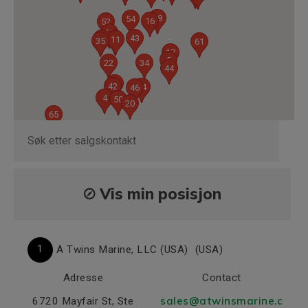
48
54
16
52
66
43
41
38
11
35
61
17
5
22
34
44
3
42
64
46
4
50
20
65
5
Vis min posisjon
1
A Twins Marine, LLC (USA)
(USA)
Adresse
Contact
sales@atwinsmarine.c
6720 Mayfair St, Ste