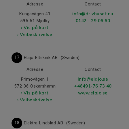
Adresse
Contact
info@drivhuset.nu
Kungsvägen 41
0142 - 29 06 60
595 51 Mjölby
› Vis på kart
› Veibeskrivelse
17
Elajo Elteknik AB
(Sweden)
Adresse
Contact
info@elajo.se
Primovägen 1
+46491-76 73 40
572 36 Oskarshamn
› Vis på kart
www.elajo.se
› Veibeskrivelse
18
Elektra Lindblad AB
(Sweden)