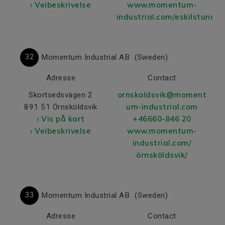
› Veibeskrivelse
www.momentum-
industrial.com/eskilstuna/
32
Momentum Industrial AB
(Sweden)
Adresse
Contact
ornskoldsvik@moment
Skortsedsvägen 2
um-industrial.com
891 51 Örnsköldsvik
› Vis på kart
+46660-846 20
› Veibeskrivelse
www.momentum-
industrial.com/
örnsköldsvik/
33
Momentum Industrial AB
(Sweden)
Adresse
Contact