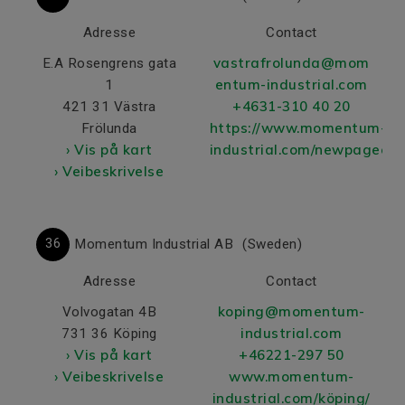
Adresse
Contact
vastrafrolunda@mom
E.A Rosengrens gata
entum-industrial.com
1
+4631-310 40 20
421 31 Västra
https://www.momentum-
Frölunda
› Vis på kart
industrial.com/newpageed
› Veibeskrivelse
36
Momentum Industrial AB
(Sweden)
Adresse
Contact
koping@momentum-
Volvogatan 4B
industrial.com
731 36 Köping
› Vis på kart
+46221-297 50
› Veibeskrivelse
www.momentum-
industrial.com/köping/