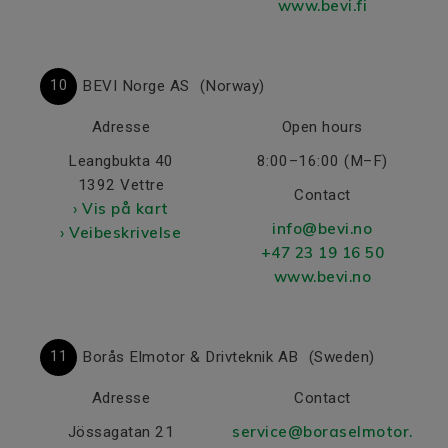
www.bevi.fi
10
BEVI Norge AS
(Norway)
Adresse
Open hours
Leangbukta 40
8:00–16:00 (M–F)
1392 Vettre
Contact
› Vis på kart
info@bevi.no
› Veibeskrivelse
+47 23 19 16 50
www.bevi.no
11
Borås Elmotor & Drivteknik AB
(Sweden)
Adresse
Contact
service@boraselmotor.
Jössagatan 21