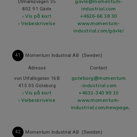
gavle@momentum-
Utmarksvägen 35
industrial.com
802 91 Gävle
› Vis på kart
+4626-66 38 30
› Veibeskrivelse
www.momentum-
industrial.com/gävle/
41
Momentum Industrial AB
(Sweden)
Adresse
Contact
goteborg@momentum
von Utfallsgatan 16B
-industrial.com
415 05 Göteborg
› Vis på kart
+4631-340 99 10
› Veibeskrivelse
www.momentum-
industrial.com/newpage/
42
Momentum Industrial AB
(Sweden)