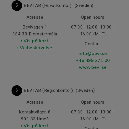
5
BEVI AB (Huvudkontor)
(Sweden)
Adresse
Open hours
Bevivägen 1
07:30–12:00, 13:00–
384 30 Blomstermåla
16:00 (M–F)
› Vis på kart
Contact
› Veibeskrivelse
info@bevi.se
+46 499 271 00
www.bevi.se
6
BEVI AB (Regionkontor)
(Sweden)
Adresse
Open hours
Kontaktvägen 8
07:30–12:00, 13:00–
901 33 Umeå
16:00 (M–F)
› Vis på kart
Contact