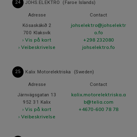
24
JOHS.ELEKTRO
(Faroe Islands)
Adresse
Contact
johselektro@johselektr
Kósaskákið 2
o.fo
700 Klaksvík
› Vis på kart
+298 232080
› Veibeskrivelse
johselektro.fo
25
Kalix Motorelektriska
(Sweden)
Adresse
Contact
kalix.motorelektriska.a
Järnvägsgatan 13
b@telia.com
952 31 Kalix
› Vis på kart
+4670-600 78 78
› Veibeskrivelse