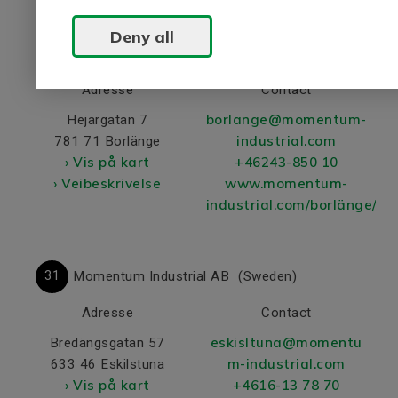
Deny all
30
Momentum Industrial AB
(Sweden)
Adresse
Contact
borlange@momentum-
Hejargatan 7
industrial.com
781 71 Borlänge
› Vis på kart
+46243-850 10
› Veibeskrivelse
www.momentum-
industrial.com/borlänge/
31
Momentum Industrial AB
(Sweden)
Adresse
Contact
eskisltuna@momentu
Bredängsgatan 57
m-industrial.com
633 46 Eskilstuna
› Vis på kart
+4616-13 78 70