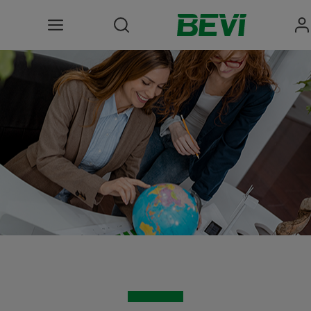
Produkter
Bruksomrader
Tjenester
Kvalitet og bærekraft
Om BEVI
Choose language