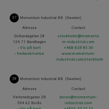
37
Momentum Industrial AB
(Sweden)
Adresse
Contact
stockholm@momentu
Götlundagatan 28
m-industrial.com
124 71 Bandhagen
› Vis på kart
+468-619 93 30
› Veibeskrivelse
www.momentum-
industrial.com/stockholm/
38
Momentum Industrial AB
(Sweden)
Adresse
Contact
boras@momentum-
Verkstadsgatan 2B
industrial.com
504 62 Borås
› Vis på kart
+4633-10 22 13