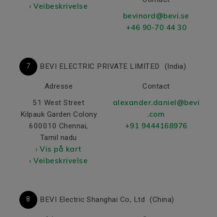
› Veibeskrivelse
bevinord@bevi.se
+46 90-70 44 30
7
BEVI ELECTRIC PRIVATE LIMITED
(India)
Adresse
Contact
alexander.daniel@bevi
51 West Street
.com
Kilpauk Garden Colony
+91 9444168976
600010 Chennai,
Tamil nadu
› Vis på kart
› Veibeskrivelse
8
BEVI Electric Shanghai Co, Ltd
(China)