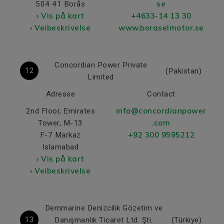
se
504 41 Borås
› Vis på kart
+4633-14 13 30
› Veibeskrivelse
www.boraselmotor.se
Concordian Power Private
12
(Pakistan)
Limited
Adresse
Contact
info@concordianpower
2nd Floor, Emirates
.com
Tower, M-13
+92 300 9595212
F-7 Markaz
Islamabad
› Vis på kart
› Veibeskrivelse
Demmarine Denizcilik Gözetim ve
13
Danışmanlık Ticaret Ltd. Şti.
(Türkiye)