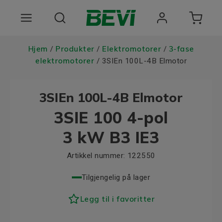
Produkter
Hjem
Produkter
Elektromotorer
3-fase
/
/
/
elektromotorer
/ 3SIEn 100L-4B Elmotor
Bruksomrader
3SIEn 100L-4B Elmotor
Tjenester
3SIE 100 4-pol
Kvalitet og bærekraft
3 kW B3 IE3
Om BEVI
Artikkel nummer:
122550
Choose language
Tilgjengelig på lager
Legg til i favoritter