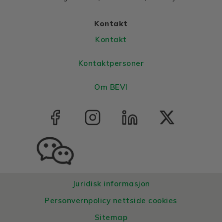
Colour
Blue, RAL 5010
Kontakt
Housing
Aluminium
Kontakt
Bearings DE and NDE
Bearing DE
6206 2Z C3
Kontaktpersoner
Bearing NDE
6206 2Z C3
Om BEVI
Juridisk informasjon
Personvernpolicy nettside cookies
Sitemap