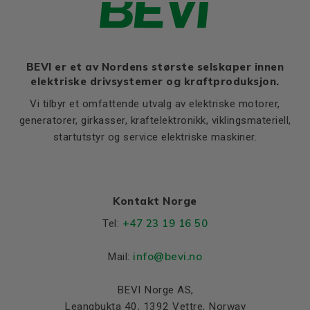
Ratio of starting current to
7,4
rated current (Ia/In)
Ratio of starting torque to
2,5
rated torque (Ma/Mn)
BEVI er et av Nordens største selskaper innen
elektriske drivsystemer og kraftproduksjon.
Ratio of sweeping torque to
3,5
rated torque (Mmax/Mn)
Vi tilbyr et omfattende utvalg av elektriske motorer,
Moment of iniertia, (J),
generatorer, girkasser, kraftelektronikk, viklingsmateriell,
0,0086
(kgm²)
startutstyr og service elektriske maskiner.
Product series
3SIE
Cooling (IC)
411
Temperature rise class
B
Kontakt Norge
Sound pressure
55
+47 23 19 16 50
Tel:
Weight
info@bevi.no
Mail:
Net weight (kg)
31
BEVI Norge AS,
Material and colour
Leangbukta 40, 1392 Vettre, Norway