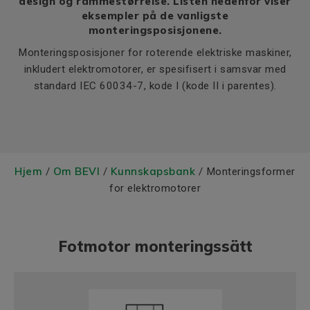
design og rammestørrelse. Listen nedenfor viser
eksempler på de vanligste
monteringsposisjonene.
Monteringsposisjoner for roterende elektriske maskiner,
inkludert elektromotorer, er spesifisert i samsvar med
standard IEC 60034-7, kode I (kode II i parentes).
Hjem
Om BEVI
Kunnskapsbank
/
/
/ Monteringsformer
for elektromotorer
Fotmotor monteringssätt