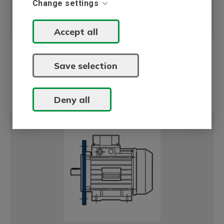
Change settings
V19 (IM 3631)
Accept all
Save selection
Fot- og flensmonterte motorer (stor
flens)
Deny all