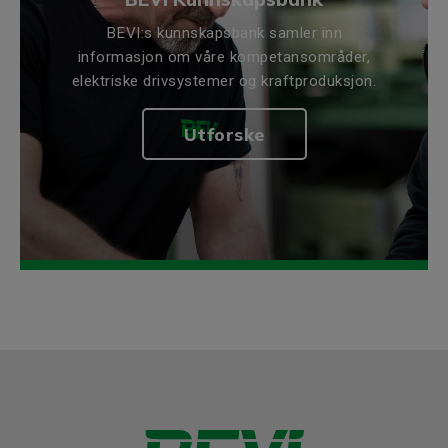
BEVI:s kunnskapsbank samler inn
informasjon om våre kompetansområder,
elektriske drivsystemer og kraftproduksjon.
Utforske