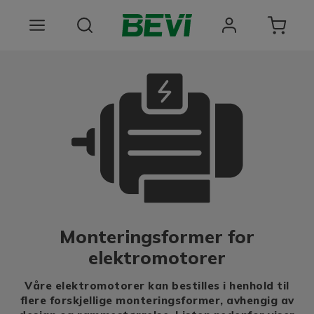
Produkter
Bruksomrader
Tjenester
Kvalitet og bærekraft
Om BEVI
Monteringsformer for
Choose language
elektromotorer
Våre elektromotorer kan bestilles i henhold til
flere forskjellige monteringsformer, avhengig av