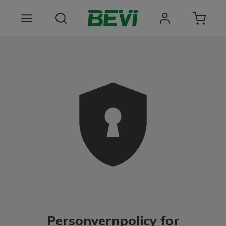
Produkter
Bruksomrader
Tjenester
Kvalitet og bærekraft
Om BEVI
Choose language
Personvernpolicy for