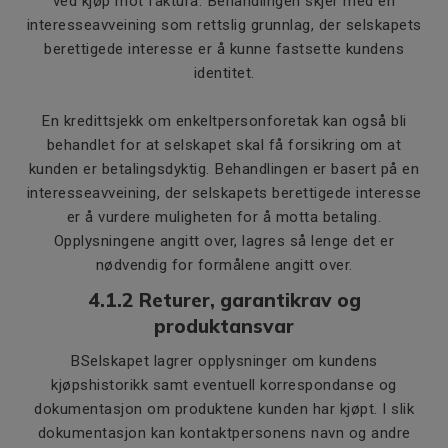
ved kjøp mot faktura. Behandlingen skjer med en
interesseavveining som rettslig grunnlag, der selskapets
berettigede interesse er å kunne fastsette kundens
identitet.
En kredittsjekk om enkeltpersonforetak kan også bli
behandlet for at selskapet skal få forsikring om at
kunden er betalingsdyktig. Behandlingen er basert på en
interesseavveining, der selskapets berettigede interesse
er å vurdere muligheten for å motta betaling.
Opplysningene angitt over, lagres så lenge det er
nødvendig for formålene angitt over.
4.1.2 Returer, garantikrav og
produktansvar
BSelskapet lagrer opplysninger om kundens
kjøpshistorikk samt eventuell korrespondanse og
dokumentasjon om produktene kunden har kjøpt. I slik
dokumentasjon kan kontaktpersonens navn og andre