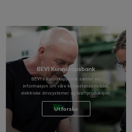
BEVI Kunnskapsbank
BEVI:s kunnskapsbank samler inn
informasjon om våre kompetansområder,
elektriske drivsystemer og kraftproduksjon.
Utforske