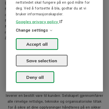
nettstedet skal fungere på en god måte for
Dine opplysninger lagres så lenge selskapet trenger dem
deg. Ved å fortsette å bla, godtar du at vi
for den eller de markedsføringskampanjene som
bruker informasjonskapsler.
opplysningene ble samlet inn for, forutsatt at du i
forveien ikke har motsatt deg markedsføringen.
Googles privacy policy
Markedsføringen skjer med en interesseavveining som
Change settings
rettslig grunnlag, der selskapets berettigede interesse er
å markedsføre sine produkter.
Accept all
5. Hem kan vi utveksle dine opplysninger
med?
Save selection
Selskapet kan overføre dine personopplysninger til
transport-/ budfirmaer og systemleverandører. Disse
Deny all
mottakerne har bare rett til å behandle dine
personopplysninger på vegne av selskapet i forbindelse
med at de utfører en tjeneste for selskapet, f.eks. at de
leverer en bestilt vare til kunden. Selskapet gjennomfører
alle rimelige rettslige, tekniske og organisatoriske tiltak
for å sikre at dine opplysninger håndteres på en sikker