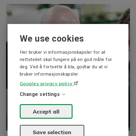
We use cookies
BEVI Kunnskapsbank
Her bruker vi informasjonskapsler for at
BEVI:s kunnskapsbank samler inn
nettstedet skal fungere på en god måte for
informasjon om våre kompetansområder,
deg. Ved å fortsette å bla, godtar du at vi
elektriske drivsystemer og kraftproduksjon.
bruker informasjonskapsler.
Googles privacy policy
Utforske
Change settings
Accept all
Save selection