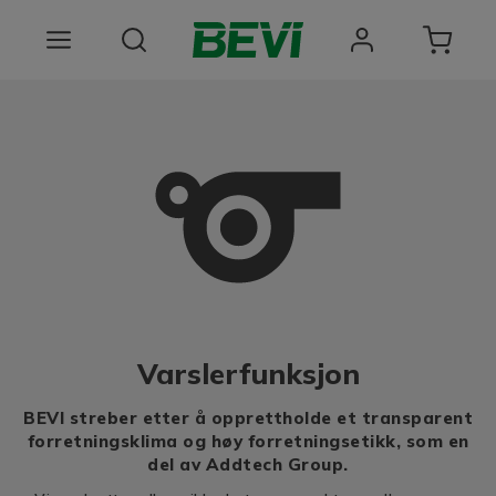
Produkter
Bruksomrader
Tjenester
Kvalitet og bærekraft
Om BEVI
Varslerfunksjon
Choose language
BEVI streber etter å opprettholde et transparent
forretningsklima og høy forretningsetikk, som en
del av Addtech Group.