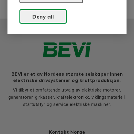
Deny all
BEVI er et av Nordens største selskaper innen
elektriske drivsystemer og kraftproduksjon.
Vi tilbyr et omfattende utvalg av elektriske motorer,
generatorer, girkasser, kraftelektronikk, viklingsmateriell,
startutstyr og service elektriske maskiner.
Kontakt Norge